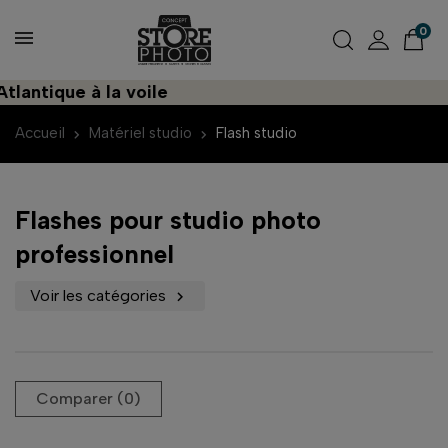
0
antique à la voile
Accueil
Matériel studio
Flash studio
Flashes pour studio photo
professionnel
Voir les catégories

Comparer (
0
)‎