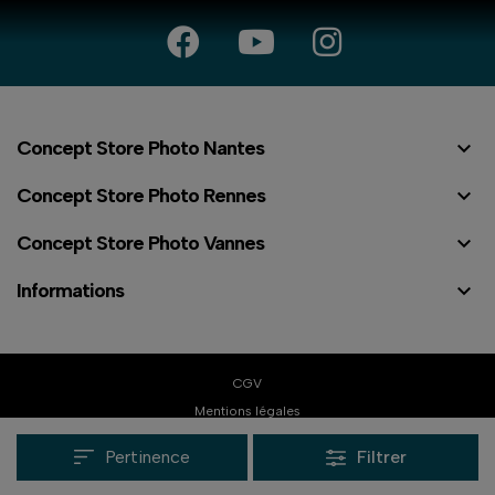

Concept Store Photo Nantes

Concept Store Photo Rennes

Concept Store Photo Vannes

Informations
⠇
CGV
Mentions légales
Politique de confidentialité
Pertinence
Filtrer
Réalisation Dream me up