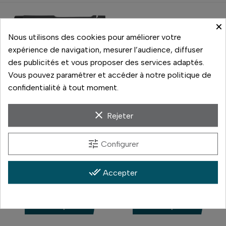
×
Nous utilisons des cookies pour améliorer votre
expérience de navigation, mesurer l’audience, diffuser
des publicités et vous proposer des services adaptés.
Vous pouvez paramétrer et accéder à notre politique de
confidentialité à tout moment.
clear
Rejeter
Profoto
Profoto
tune
Configurer
B10X
B10 PLUS DUO KIT
2 199,00 €
2 890,00 €
done_all
Accepter
Prix
Prix
Nous contacter
En réapprovisionnement
Comparer
Comparer