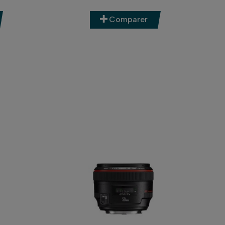
e reflex ?
Comparer
isir une optique adaptée à son reflex est
nstances
. C’est pourquoi chez Concept Store
 à votre matériel
, selon vos envies, vos
les
ou même l’
architecture
? Orientez-vous
mm. Ces objectifs offrent une belle
 optique. Nous recommandons le
Canon EF 35