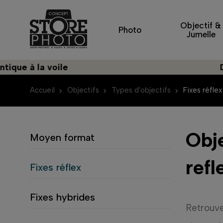
Objectif &
Photo
Jumelle
 la voile
Découvre
Accueil
Objectifs
Types d'objectifs
Fixes réflex
Obje
Moyen format
refl
Fixes réflex
Fixes hybrides
Retrouv