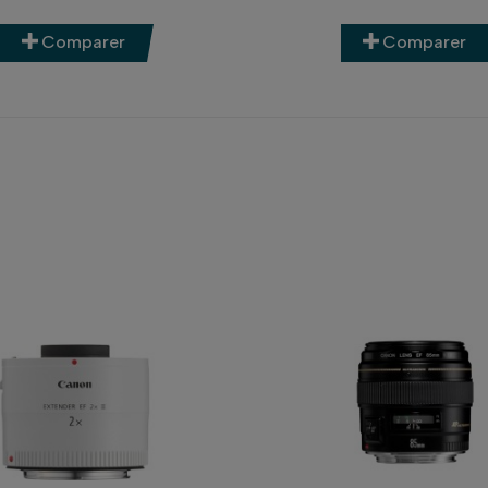
bjectif à focale fixe choisir pour votr
Comparer
Comparer
hotographe mérite le meilleur pour son appareil. Cho
al pour
assurer un résultat optimal en toutes circo
ous vous aidons à
choisir la focale fixe qui s'adapte
et votre budget.
s paysages
ez photographier les
panoramas
, les
scènes naturel
s
focales fixes grand-angle
, comme les 24 mm ou 35 
ur de champ et conservent une excellente qualité
 II USM
ou encore le
Canon TS-E 24 mm F3.5 L II
.