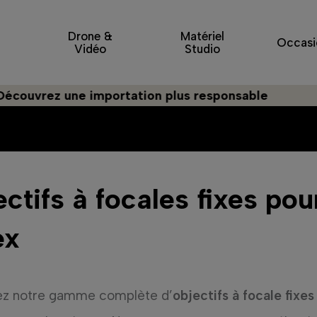
Drone &
Matériel
Occasi
Vidéo
Studio
z une importation plus responsable
ctifs à focales fixes pou
ex
ez notre gamme complète d’
objectifs à focale fixes