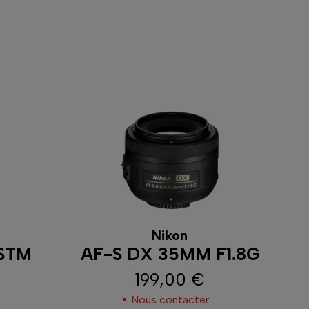
our un reflex ?
dans leur
grande ouverture
qui permet de
nsi le sujet en valeur avec un
bokeh doux et
la
netteté
et la
qualité optique
, garantissant
.
us compacts et légers
que les zooms, ce qui
n déplacement. Utiliser une
focale fixe sur un
Nikon
 STM
AF-S DX 35MM F1.8G
es, favorisant ainsi une approche plus
199,00 €
Prix
Nous contacter