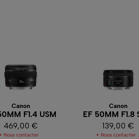
it
, le
paysage
, la
photographie de rue
ou la
macro
.
oi choisir un objectif à focale fixe p
 principaux atouts des
objectifs à focale fixe
réside 
 magnifiques effets de flou d’arrière-plan, mettant ai
que
. Leur conception simplifiée améliore également 
es riches en détails et en contrastes pour vos reflex
de leurs performances, ces objectifs sont souvent
pl
 particulièrement pratiques pour les photographes e
Canon
Canon
50MM F1.4 USM
EF 50MM F1.8
cite également à se déplacer pour composer ses imag
469,00 €
139,00 €
e et créative de la photographie.
Prix
Prix
Nous contacter
Nous contacter