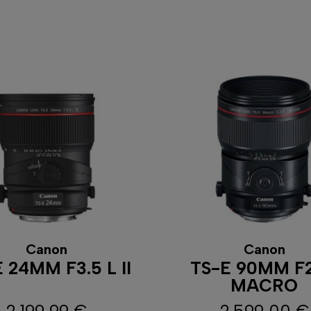
Canon
Canon
 24MM F3.5 L II
TS-E 90MM F2
MACRO
2 199,99 €
2 599,00 €