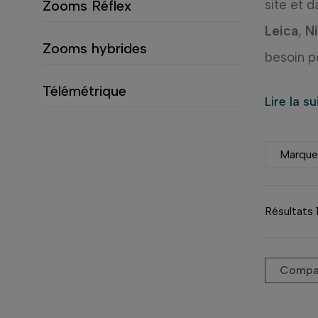
site et 
Zooms Réflex
Leica
,
N
Zooms hybrides
besoin p
Télémétrique
Que vou
Lire la s
compati
Nous avo
Marqu
vos appa
Les
obje
Résultats 
photogra
optique
Compar
souvent 
cette car