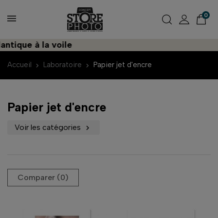
0
ique à la voile
Dé
Accueil
Laboratoire
Papier jet d'encre
Papier jet d'encre
Voir les catégories

Comparer (
0
)‎