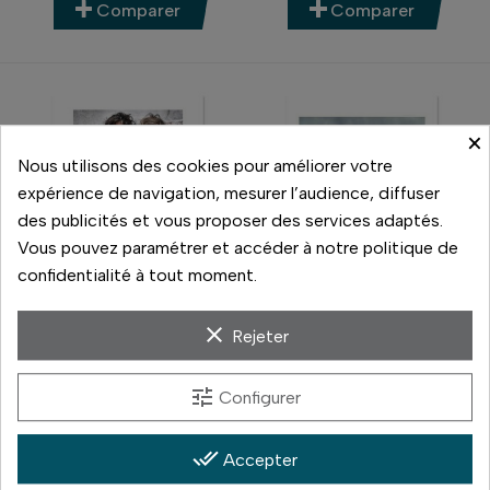
Comparer
Comparer
×
Nous utilisons des cookies pour améliorer votre
expérience de navigation, mesurer l’audience, diffuser
des publicités et vous proposer des services adaptés.
Vous pouvez paramétrer et accéder à notre politique de
confidentialité à tout moment.
clear
Rejeter
Hahnemühle
Hahnemühle
PAPIER WILLIAM TURNER
PAPIER MUSEUM
tune
Configurer
310G (25 FEUILLES)
ETCHING 350G (25
FEUILLES)
55,00 €
Prix
59,00 €
done_all
Accepter
Prix
Produit disponible avec
d'autres options
En stock