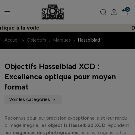
0
ue à la voile
Déco
Accueil
Objectifs
Marques
Hasselblad
Objectifs Hasselblad XCD :
Excellence optique pour moyen
format
Voir les catégories

Reconnus pour leur précision exceptionnelle et leur rendu
d'image inégalé, les
objectifs Hasselblad XCD
répondent
aux
exigences des photographes
les plus exigeants. Ce