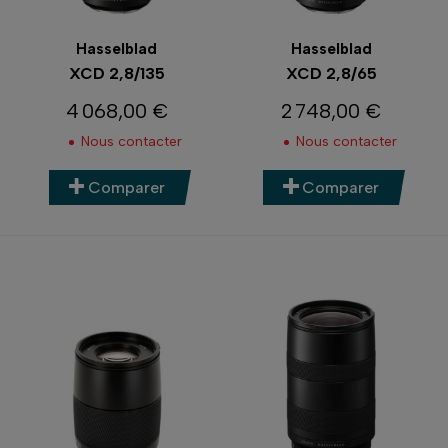
génération combinent à la fois compacité et ouverture
lumineuse.
Hasselblad
Hasselblad
Les optiques à focale fixe
XCD 2,8/135
XCD 2,8/65
4 068,00 €
2 748,00 €
Les
objectifs à focale fixe Hasselblad XCD
sont pensés
Prix
Prix
pour les photographes qui aiment composer avec une
Nous contacter
Nous contacter
seule focale, en misant sur la
précision optique
et la
simplicité d’utilisation
. Sur notre boutique en ligne, vous
Comparer
Comparer
trouverez le modèle
Hasselblad XCD 2,8/65
, une focale
polyvalente, parfaite pour un usage quotidien. Le
XCD
3,2/90
est quant à lui une bonne alternative pour ceux qui
cherchent une optique de portrait accessible et fiable.
Les optiques grand angle et ultra grand
angle
Pour les
paysages
,
architectures
ou
scènes immersives
,
Hasselblad propose plusieurs
objectifs grand angle
capables de maîtriser les perspectives et d’offrir une