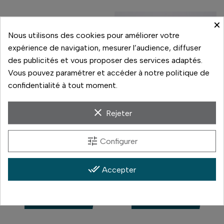
×
Nous utilisons des cookies pour améliorer votre
expérience de navigation, mesurer l’audience, diffuser
des publicités et vous proposer des services adaptés.
Vous pouvez paramétrer et accéder à notre politique de
confidentialité à tout moment.
clear
Rejeter
Panasonic
Nikon
tune
Configurer
PANASONIC S1
NIKON Z5
980,00 €
910,00 €
done_all
Prix
Prix
Accepter
En stock
En stock
Comparer
Comparer