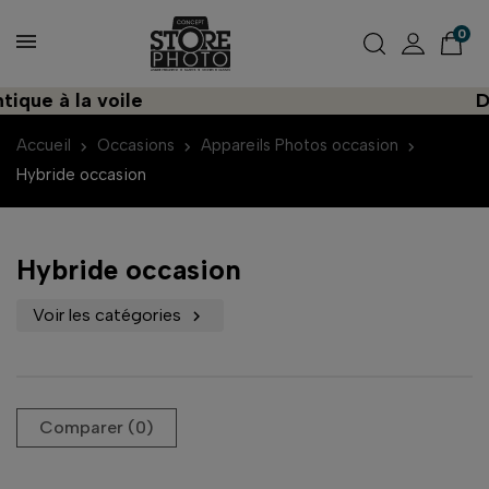
0
 à la voile
Décou
Accueil
Occasions
Appareils Photos occasion
Hybride occasion
Hybride occasion
Voir les catégories

Comparer (
0
)‎