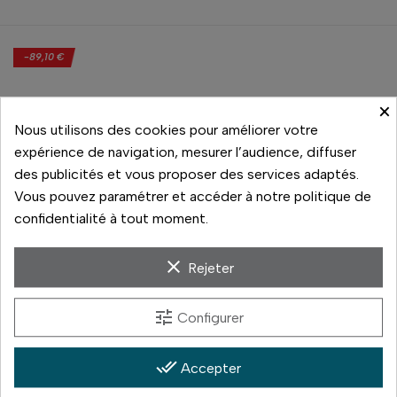
-89,10 €
×
Nous utilisons des cookies pour améliorer votre
expérience de navigation, mesurer l’audience, diffuser
des publicités et vous proposer des services adaptés.
Vous pouvez paramétrer et accéder à notre politique de
confidentialité à tout moment.
Nikon
Nikon
clear
Rejeter
MONARCH M5 10X42
MONARCH M7 8X30
299,90 €
391,00 €
389,00 €
tune
Configurer
Prix
Prix de base
Prix
En stock
En stock
done_all
Accepter
Comparer
Comparer