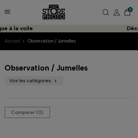
0
 voile
Découvrez 
Accueil
Observation / Jumelles
Observation / Jumelles
Voir les catégories

Comparer (
0
)‎