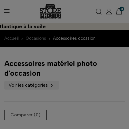
0
ntique à la voile
Accueil
Occasions
Accessoires occasion
Accessoires matériel photo
d'occasion
Voir les catégories

Comparer (
0
)‎