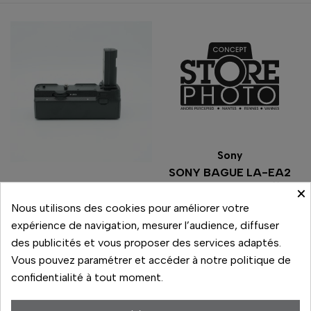
Sony
SONY BAGUE LA-EA2
ALPHA SUR NEX//
Nikon
×
NIKON MB-N10 GRIP Z6II
Nous utilisons des cookies pour améliorer votre
expérience de navigation, mesurer l’audience, diffuser
120,00 €
80,00 €
Prix
Prix
des publicités et vous proposer des services adaptés.
En stock
En stock
Vous pouvez paramétrer et accéder à notre politique de
confidentialité à tout moment.
Comparer
Comparer