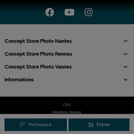

Concept Store Photo Nantes

Concept Store Photo Rennes

Concept Store Photo Vannes

Informations
⠇
CGV
Mentions légales
Politique de confidentialité
Pertinence
Filtrer
Réalisation Dream me up