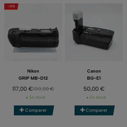
-10%
Nikon
Canon
GRIP MB-D12
BG-E1
117,00 €
50,00 €
130,00 €
Prix
Prix de base
Prix
En stock
En stock
Comparer
Comparer