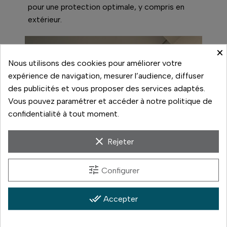
pour une protection optimale, y compris en
extérieur.
×
Nous utilisons des cookies pour améliorer votre
expérience de navigation, mesurer l’audience, diffuser
des publicités et vous proposer des services adaptés.
Vous pouvez paramétrer et accéder à notre politique de
confidentialité à tout moment.
clear
Rejeter
tune
Configurer
done_all
Accepter