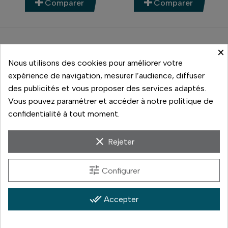
Comparer
Comparer
×
Nous utilisons des cookies pour améliorer votre
expérience de navigation, mesurer l’audience, diffuser
des publicités et vous proposer des services adaptés.
Vous pouvez paramétrer et accéder à notre politique de
confidentialité à tout moment.
clear
Rejeter
Leica
TÉLÉCOMMANDE BT
tune
Configurer
CABLE CR/DC1 DIGILUX2
44,00 €
66,00 €
done_all
Accepter
Prix
Prix
En stock
En stock