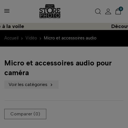
0
voile
Découvrez u
Accueil
Vidéo
Micro et accessoires audio
Micro et accessoires audio pour
caméra
Voir les catégories

Comparer (
0
)‎