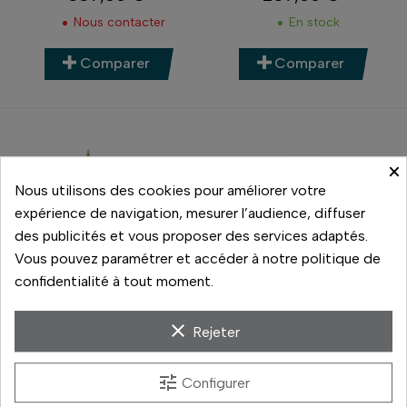
Prix
Prix
Nous contacter
En stock
Comparer
Comparer
×
Nous utilisons des cookies pour améliorer votre
expérience de navigation, mesurer l’audience, diffuser
des publicités et vous proposer des services adaptés.
Vous pouvez paramétrer et accéder à notre politique de
confidentialité à tout moment.
clear
Rejeter
Rode
Rode
LAVALIER GO
BRISE VENT WS12
tune
Configurer
79,90 €
29,90 €