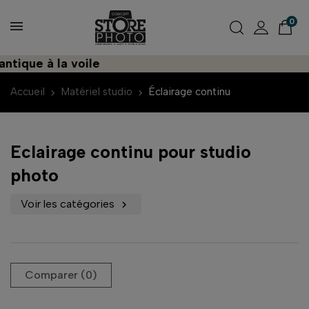
0
que à la voile
Déc
Accueil
Matériel studio
Éclairage continu
Eclairage continu pour studio
photo
Voir les catégories

Comparer (
0
)‎