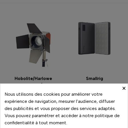
Hobolite/Harlowe
Smallrig
AVANT KIT CRÉATEUR
PANNEAU LED RGB
×
AC/DC
SMALLRIG RM120
Nous utilisons des cookies pour améliorer votre
1 399,00 €
79,00 €
expérience de navigation, mesurer l’audience, diffuser
Prix
Prix
des publicités et vous proposer des services adaptés.
Nous contacter
En réapprovisionnement
Vous pouvez paramétrer et accéder à notre politique de
Comparer
Comparer
confidentialité à tout moment.