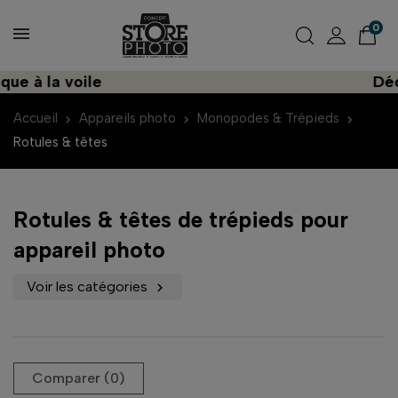
0
à la voile
Découvr
Accueil
Appareils photo
Monopodes & Trépieds
Rotules & têtes
Rotules & têtes de trépieds pour
appareil photo
Voir les catégories

Comparer (
0
)‎