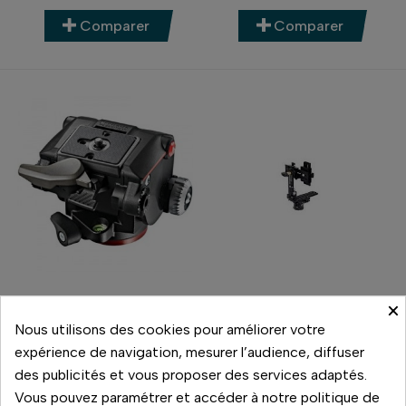
Comparer
Comparer
×
Manfrotto
Manfrotto
Nous utilisons des cookies pour améliorer votre
ROTULE 2D FLUIDE
ROTULE 303 SPH PANO
MHXPRO2W
QVTR SPHE
expérience de navigation, mesurer l’audience, diffuser
150,00 €
715,00 €
des publicités et vous proposer des services adaptés.
Prix
Prix
Vous pouvez paramétrer et accéder à notre politique de
En stock
En réapprovisionnement