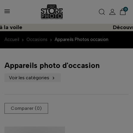
0
le
Découvrez une 
Accueil
Occasions
Appareils Photos occasion
Appareils photo d'occasion
Voir les catégories

Comparer (
0
)‎