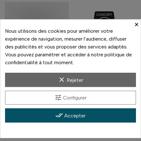
×
Nous utilisons des cookies pour améliorer votre
expérience de navigation, mesurer l’audience, diffuser
des publicités et vous proposer des services adaptés.
Vous pouvez paramétrer et accéder à notre politique de
confidentialité à tout moment.
Canon
CANON EOS 70D
Nikon
clear
Rejeter
NIKON Z6
790,00 €
329,00 €
tune
Configurer
Prix
Prix
En stock
En stock
done_all
Accepter
Comparer
Comparer