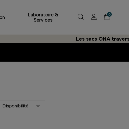
Laboratoire &
0
on
Services
Les sacs ONA traversent l

Disponibilité