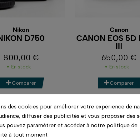
Nikon
Canon
NIKON D750
CANON EOS 5D
III
800,00 €
650,00 €
Prix
Prix
En stock
En stock
Comparer
Comparer
ons des cookies pour améliorer votre expérience de na
udience, diffuser des publicités et vous proposer des s
us pouvez paramétrer et accéder à notre politique de
lité à tout moment.