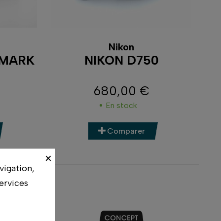
Nikon
 MARK
NIKON D750
680,00 €
Prix
En stock
Comparer
×
vigation,
ervices