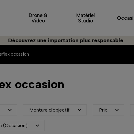
Drone &
Matériel
Occasi
Vidéo
Studio
écouvrez une importation plus responsable
eflex occasion
lex occasion



e
Monture d'objectif
Prix

n (Occasion)