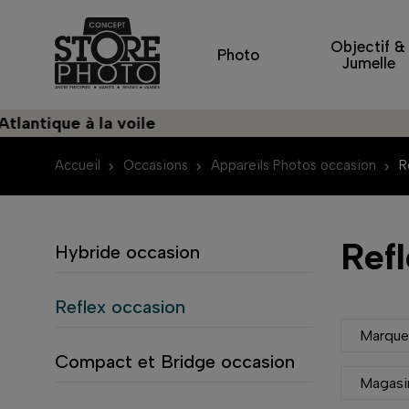
Objectif &
Photo
Jumelle
tique à la voile
D
Accueil
Occasions
Appareils Photos occasion
R
Ref
Hybride occasion
Reflex occasion
Marqu
Compact et Bridge occasion
Magasi