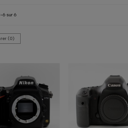
1-6 sur 6
er (
0
)‎