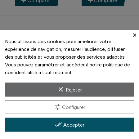
Comparer
Comparer
×
Nous utilisons des cookies pour améliorer votre
expérience de navigation, mesurer l’audience, diffuser
des publicités et vous proposer des services adaptés.
Vous pouvez paramétrer et accéder à notre politique de
confidentialité à tout moment.
clear
Rejeter
Canon
Canon
PARE-SOLEIL EW-60F
PARE-SOLEIL EW-65 II
tune
Configurer
29,00 €
33,00 €
Prix
Prix
done_all
Accepter
En réapprovisionnement
Nous contacter