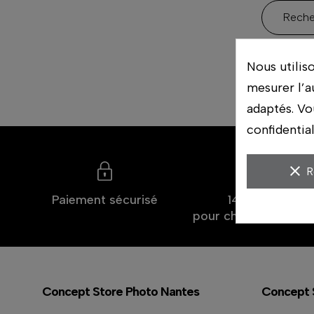
Nous utilis
mesurer l’a
adaptés. Vo
confidentia
clear
R
Paiement sécurisé
14 jours
pour changer d'avis
Concept Store Photo Nantes
Concept 