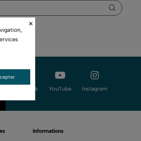
×
vigation,
ervices
cepter
Facebook
YouTube
Instagram
es
Informations