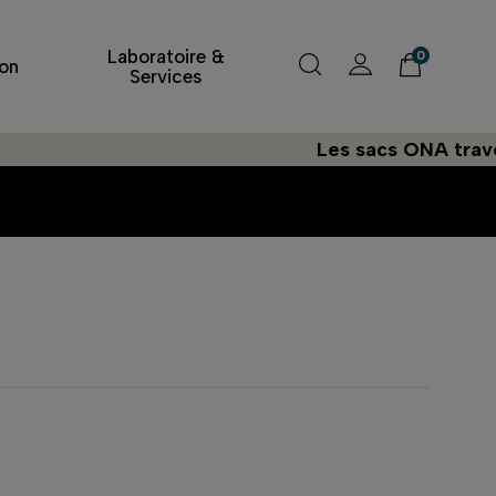
Laboratoire &
0
on
Services
Les sacs ONA travers
n