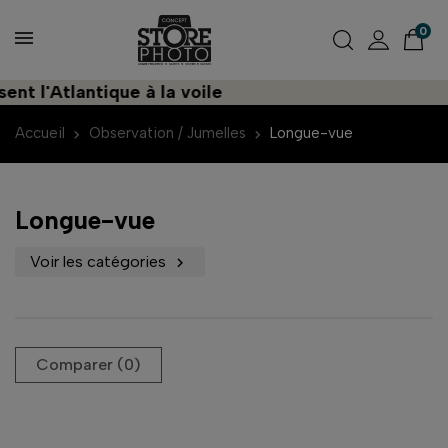
0
nt l'Atlantique à la voile
Accueil
Observation / Jumelles
Longue-vue
Longue-vue
Voir les catégories

Comparer (
0
)‎