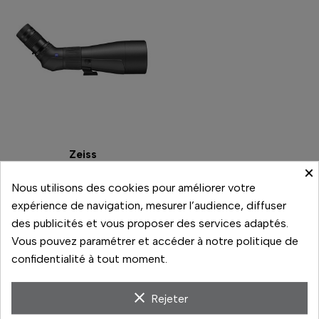
Zeiss
×
CONQUEST GAVIA 85
Nous utilisons des cookies pour améliorer votre
1 999,00 €
expérience de navigation, mesurer l’audience, diffuser
Prix
En réapprovisionnement
des publicités et vous proposer des services adaptés.
Vous pouvez paramétrer et accéder à notre politique de
Comparer
confidentialité à tout moment.
clear
Rejeter