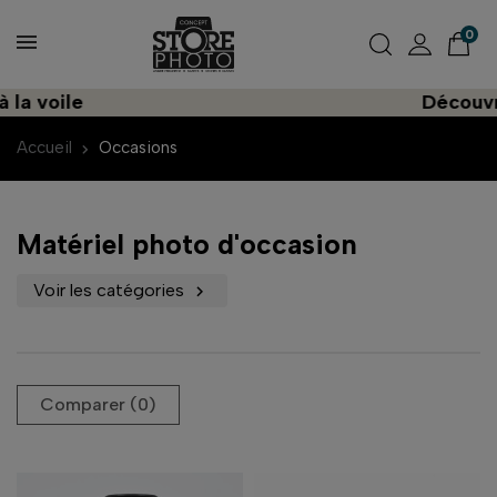
0
le
Découvrez une 
Accueil
Occasions
Matériel photo d'occasion
Voir les catégories

Comparer (
0
)‎