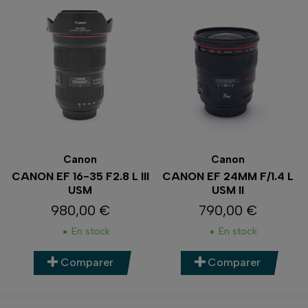
Canon
Canon
CANON EF 16-35 F2.8 L III
CANON EF 24MM F/1.4 L
USM
USM II
980,00 €
790,00 €
Prix
Prix
En stock
En stock
Comparer
Comparer