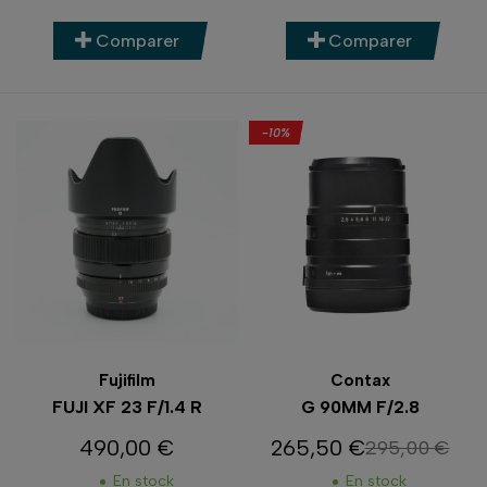
Comparer
Comparer
-10%
Fujifilm
Contax
FUJI XF 23 F/1.4 R
G 90MM F/2.8
490,00 €
265,50 €
295,00 €
Prix
Prix
Prix de base
En stock
En stock