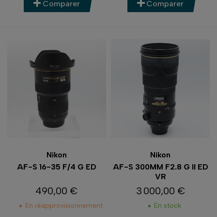
Comparer
Comparer
Nikon
Nikon
AF-S 16-35 F/4 G ED
AF-S 300MM F2.8 G II ED
VR
490,00 €
3 000,00 €
Prix
Prix
En réapprovisionnement
En stock