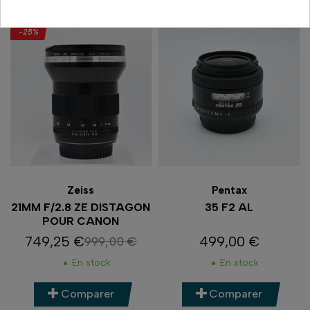
-25%
Zeiss
Pentax
21MM F/2.8 ZE DISTAGON
35 F2 AL
POUR CANON
749,25 €
499,00 €
999,00 €
Prix
Prix de base
Prix
En stock
En stock
Comparer
Comparer