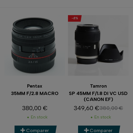
-8%
Pentax
Tamron
35MM F/2.8 MACRO
SP 45MM F/1.8 DI VC USD
(CANON EF)
380,00 €
349,60 €
380,00 €
Prix
Prix
Prix de base
En stock
En stock
Comparer
Comparer