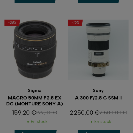
-20%
-10%
Sigma
Sony
MACRO 50MM F2.8 EX
A 300 F/2.8 G SSM II
DG (MONTURE SONY A)
159,20 €
2 250,00 €
199,00 €
2 500,00 €
Prix
Prix de base
Prix
Prix de base
En stock
En stock