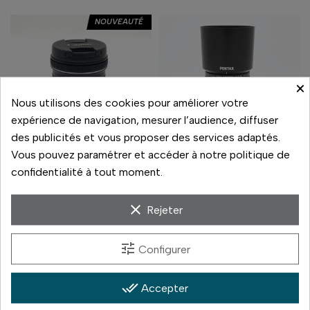
NOUVEAUTÉ
×
Nous utilisons des cookies pour améliorer votre
expérience de navigation, mesurer l’audience, diffuser
des publicités et vous proposer des services adaptés.
Vous pouvez paramétrer et accéder à notre politique de
confidentialité à tout moment.
Canon
Pentax
CANON EF-S 10-18 F4.5-
100MM F2.8 MACRO WR
clear
Rejeter
5.6 IS STM
90,00 €
500,00 €
Prix
Prix
tune
Configurer
En stock
En stock
Comparer
Comparer
done_all
Accepter