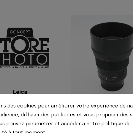
Leica
A SL 24-70 F2.8
ons des cookies pour améliorer votre expérience de na
ASPH
Sigma
udience, diffuser des publicités et vous proposer des s
SIGMA 85 F1.4 
us pouvez paramétrer et accéder à notre politique de
(MONTURE 
lité à tout moment.