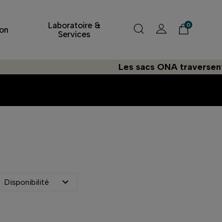
Laboratoire &
0
on
Services
Les sacs ONA traversent l'Atlant

Disponibilité