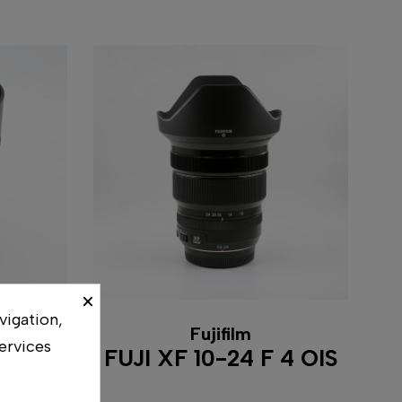
×
vigation,
Fujifilm
ervices
DG DN
FUJI XF 10-24 F 4 OIS
L)