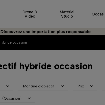
Drone &
Matériel
Occasi
Vidéo
Studio
ez une importation plus responsable
 hybride occasion
ectif hybride occasion



e
Monture d'objectif
Prix

n (Occasion)