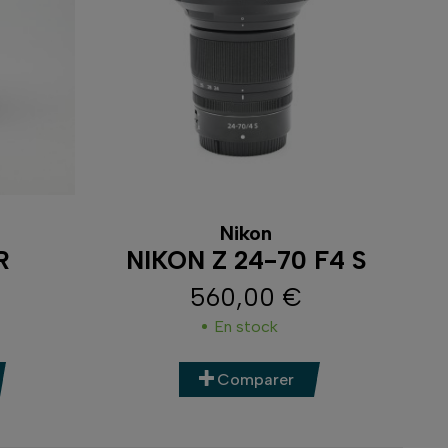
Nikon
R
NIKON Z 24-70 F4 S
560,00 €
Prix
En stock
Comparer