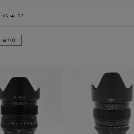
1-36 sur 42
er (
0
)‎