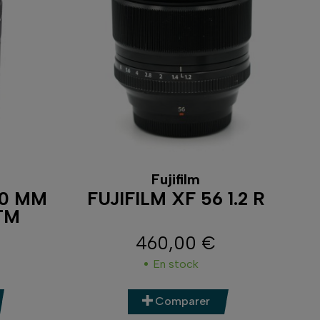
Fujifilm
50 MM
FUJIFILM XF 56 1.2 R
STM
460,00 €
Prix
En stock
Comparer