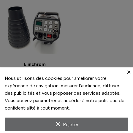
Elinchrom
×
KIT ELINCHROME RX600
Nous utilisons des cookies pour améliorer votre
350,00 €
expérience de navigation, mesurer l’audience, diffuser
Prix
En stock
des publicités et vous proposer des services adaptés.
Vous pouvez paramétrer et accéder à notre politique de
Comparer
confidentialité à tout moment.
clear
Rejeter