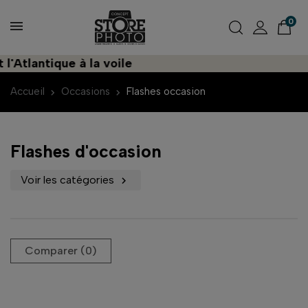
0
'Atlantique à la voile
Accueil
Occasions
Flashes occasion
Flashes d'occasion
Voir les catégories

Comparer (
0
)‎