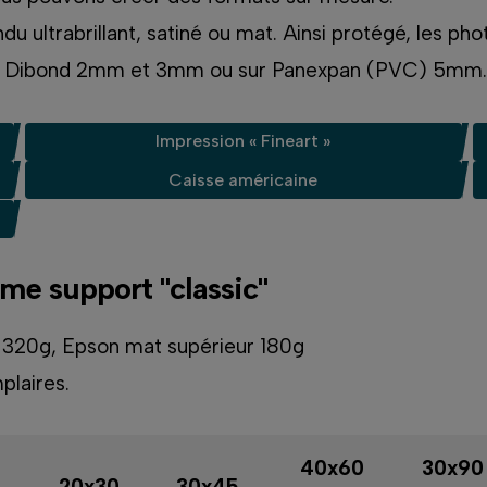
ndu ultrabrillant, satiné ou mat. Ainsi protégé, les 
e sur Dibond 2mm et 3mm ou sur Panexpan (PVC) 5mm.
Impression « Fineart »
Caisse américaine
ome support "classic"
l 320g, Epson mat supérieur 180g
plaires.
40x60
30x90
20x30
30x45