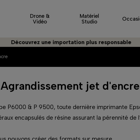
Drone &
Matériel
Occasi
Vidéo
Studio
couvrez une importation plus responsable
ncre
Agrandissement jet d'encre
 type P6000 & P 9500, toute dernière imprimante Ep
aux encapsulés de résine assurant la pérennité de l
ous pouvons créer des formats sur mesure.