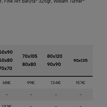
, Fine Art Baryta* 325gr, William Turner*
60x90
70x105
80x120
60x80
90x135
80x80
90x90
70x70
68€
99€
134€
157€
-
-
-
-
137€
-
-
-