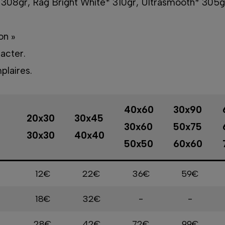
 308gr, Rag Bright White* 310gr, Ultrasmooth* 305gr
on »
acter.
plaires.
40x60
30x90
20x30
30x45
30x60
50x75
30x30
40x40
50x50
60x60
12€
22€
36€
59€
18€
32€
-
-
28€
42€
72€
99€