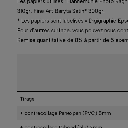
Les papiers utilisés : Hahnemühle Photo Rag*
310gr, Fine Art Baryta Satin* 300gr.
* Les papiers sont labelisés « Digigraphie Eps
Pour d’autres surface, vous pouvez nous cont
Remise quantitative de 8% à partir de 5 exem
Tirage
+ contrecollage Panexpan (PVC) 5mm
+ contrecollage Dibond (alu) 2mm