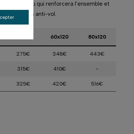
sis rentrant alu qui renforcera l’ensemble et
é de fixation anti-vol.
cepter
60x90
60x120
80x120
275€
348€
443€
315€
410€
-
325€
420€
516€