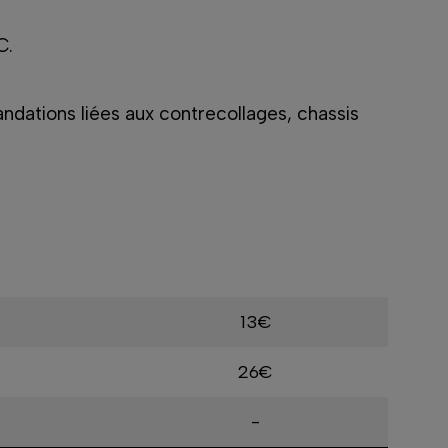
C.
andations liées aux contrecollages, chassis
13€
26€
-