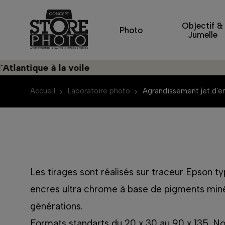
Objectif &
Photo
Jumelle
que à la voile
Dé
Accueil
Laboratoire photo
Agrandissement jet d'e
Les tirages sont réalisés sur traceur Epson
encres ultra chrome à base de pigments minér
générations.
Formats standarts du 20 x 30 au 90 x 135. N