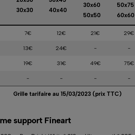
30x60
50x75
30x30
40x40
50x50
60x60
7€
12€
21€
29€
13€
24€
-
-
19€
31€
49€
75€
-
-
-
-
Grille tarifaire au 15/03/2023 (prix TTC)
ome support Fineart