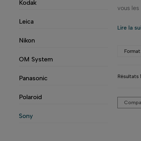
Kodak
vous les
Leica
Sur Conc
Lire la s
hybrides
Nikon
les
créa
Format
OM System
Appar
Résultats 
Panasonic
Fondé e
Polaroid
photogr
Compar
technol
Sony
un leade
Chez Con