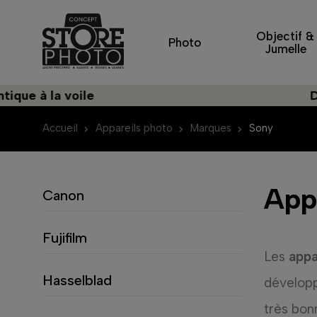
Objectif &
Photo
Jumelle
la voile
Découvre
Accueil
Appareils photo
Marques
Sony
App
Canon
Fujifilm
Les
appa
Hasselblad
dévelop
très bon