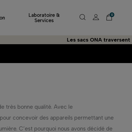
Laboratoire &
0
on
Services
Les sacs ONA traversent l'Atlantiq
de très bonne qualité. Avec le
 pour concevoir des appareils permettant une
a lumière. C’est pourquoi nous avons décidé de