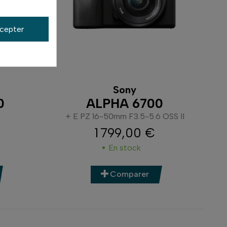
our vous aider à choisir l’
appareil photo
cepter
style. Notre équipe est à votre disposition
dèles en magasin, ou vous accompagner dans
Sony
0
ALPHA 6700
+ E PZ 16-50mm F3.5-5.6 OSS II
1 799,00 €
Prix
En stock
Comparer