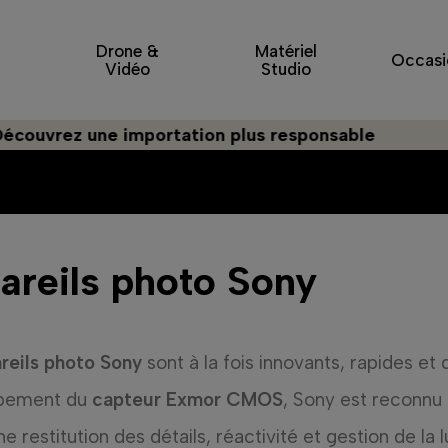
Drone &
Matériel
Occasi
Vidéo
Studio
z une importation plus responsable
areils photo Sony
reils photo Sony
sont à la fois innovants, rapides et 
pement du
capteur Exmor CMOS
, Sony est reconnu
ne restitution des détails, réactivité et gestion de l