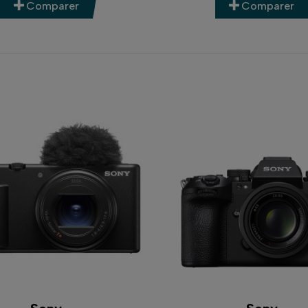
Comparer
Comparer
 des appareils pour tous les niveaux
cept Store Photo, nous recommandons Sony pour sa
 niveau de pratique. Que vous soyez
débutant
,
inte
une large collection de modèles dans la gamme
Son
z forcément votre bonheur.
 débutants ou les créateurs de contenu, les
hybride
6400
sont parfaits pour se lancer, apprendre et évolu
point ultra-précise
et de nombreuses
fonctionnalit
ir son appareil photo Sony
débutez en photographie ou en vidéo, nous vous con