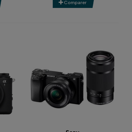
Comparer
 capacité à proposer des appareils adaptés
rmédiaire
ou un
professionnel exigeant
, Sony
y Alpha
et
Cyber-shot
, parmi lesquels vous
s APS-C
comme le
Sony ZV-E10 mark II
ou
er. Ils offrent une
prise en main facile
, une
és créatives
, le tout dans un format compact.
seillons de choisir un modèle hybride, comme