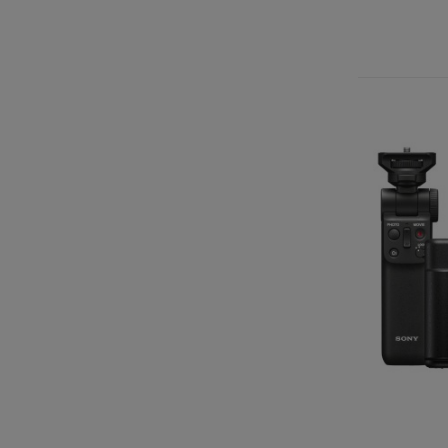
Sony :
Chez Con
à chaque
possède 
trouvere
Pour les
l’
Alpha 
mise au 
Chois
Si vous 