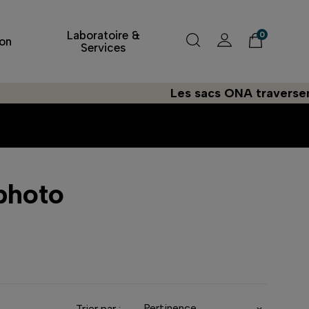
Laboratoire &
0
on
Services
Les sacs ONA traversent l'Atlan
 photo
Pertinence
Trier par :
