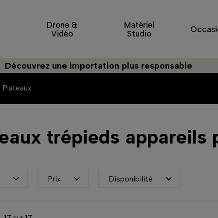
Drone &
Matériel
Occasi
Vidéo
Studio
rez une importation plus responsable
Plateaux
teaux trépieds appareils



e
Prix
Disponibilité
-17 sur 17