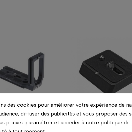
ons des cookies pour améliorer votre expérience de na
udience, diffuser des publicités et vous proposer des s
us pouvez paramétrer et accéder à notre politique de
Benro
Gitzo
EAU UNIVERSEL L
PLATEAU RAP
lité à tout moment.