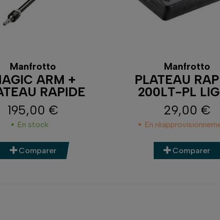
Manfrotto
Manfrotto
AGIC ARM +
PLATEAU RAP
ATEAU RAPIDE
200LT-PL LI
195,00 €
29,00 €
Prix
Prix
En stock
En réapprovisionnem
Comparer
Comparer