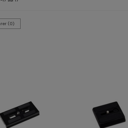
er (
0
)‎