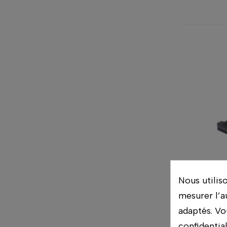
Nous utilis
mesurer l’a
adaptés. Vo
PLAT
confidentia