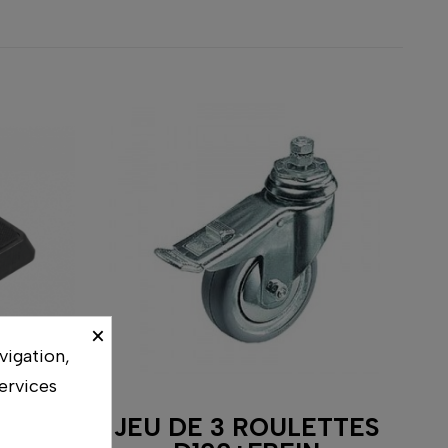
×
vigation,
ervices
JEU DE 3 ROULETTES
IDE