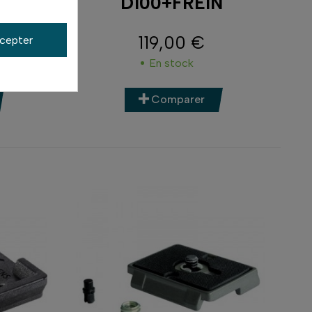
D100+FREIN
 1276M
119,00 €
cepter
Prix
ent
En stock
Comparer