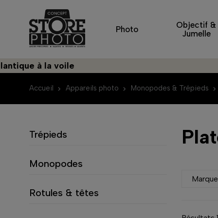
Objectif &
Photo
Jumelle
 à la voile
Découv
Accueil
Appareils photo
Monopodes & Trépieds
Pla
Trépieds
Monopodes
Marqu
Rotules & têtes
Résultats 1