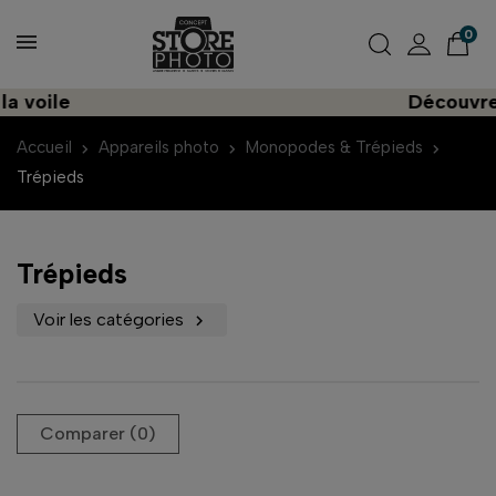
0
le
Découvrez une 
Accueil
Appareils photo
Monopodes & Trépieds
Trépieds
Trépieds
Voir les catégories

Comparer (
0
)‎