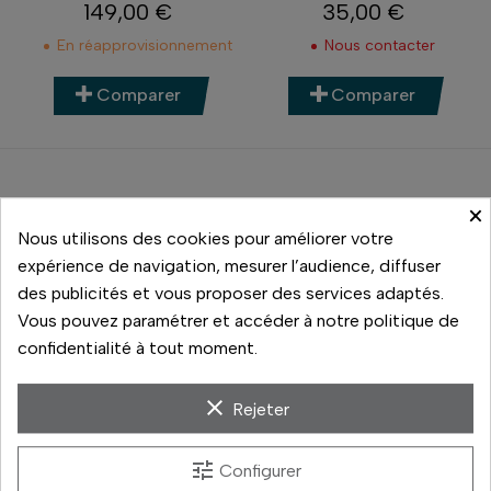
149,00 €
35,00 €
Prix
Prix
En réapprovisionnement
Nous contacter
Comparer
Comparer
×
Nous utilisons des cookies pour améliorer votre
expérience de navigation, mesurer l’audience, diffuser
des publicités et vous proposer des services adaptés.
Vous pouvez paramétrer et accéder à notre politique de
confidentialité à tout moment.
clear
Rejeter
Rollei
Manfrotto
TRÉPIED DE TABLE
TRÉPIED DE POCHE NOIR
tune
Configurer
COMPACT MINI M1 NOIR
SMALL MP1-C