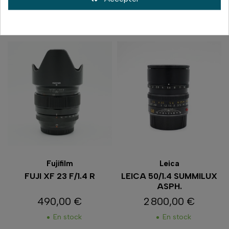
Comparer
Comparer
Fujifilm
Leica
FUJI XF 23 F/1.4 R
LEICA 50/1.4 SUMMILUX
ASPH.
490,00 €
2 800,00 €
Prix
Prix
En stock
En stock