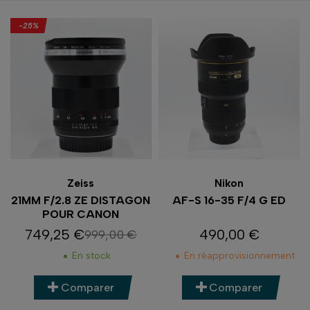
-25%
Zeiss
Nikon
21MM F/2.8 ZE DISTAGON
AF-S 16-35 F/4 G ED
POUR CANON
749,25 €
490,00 €
999,00 €
Prix
Prix de base
Prix
En stock
En réapprovisionnement
Comparer
Comparer