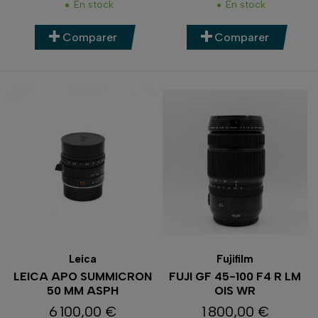
En stock
En stock
Comparer
Comparer
Leica
Fujifilm
LEICA APO SUMMICRON
FUJI GF 45-100 F4 R LM
50 MM ASPH
OIS WR
6 100,00 €
1 800,00 €