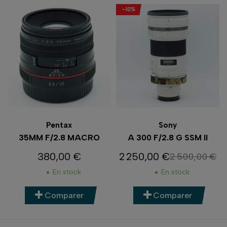
-10%
Pentax
Sony
35MM F/2.8 MACRO
A 300 F/2.8 G SSM II
380,00 €
2 250,00 €
2 500,00 €
Prix
Prix
Prix de base
En stock
En stock
Comparer
Comparer