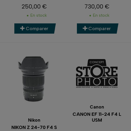
250,00 €
730,00 €
Prix
Prix
En stock
En stock
Comparer
Comparer
Canon
CANON EF 11-24 F4 L
USM
Nikon
NIKON Z 24-70 F4 S