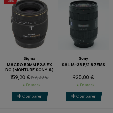
-20%
Sigma
Sony
MACRO 50MM F2.8 EX
SAL 16-35 F/2.8 ZEISS
DG (MONTURE SONY A)
159,20 €
925,00 €
199,00 €
Prix
Prix de base
Prix
En stock
En stock
Comparer
Comparer