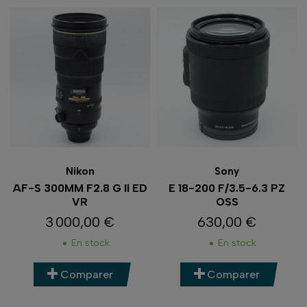
Nikon
Sony
AF-S 300MM F2.8 G II ED
E 18-200 F/3.5-6.3 PZ
VR
OSS
3 000,00 €
630,00 €
Prix
Prix
En stock
En stock
Comparer
Comparer