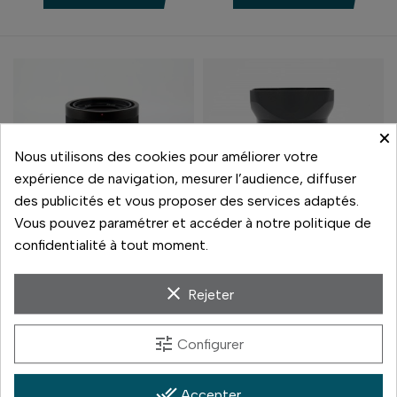
×
Nous utilisons des cookies pour améliorer votre
expérience de navigation, mesurer l’audience, diffuser
des publicités et vous proposer des services adaptés.
Vous pouvez paramétrer et accéder à notre politique de
confidentialité à tout moment.
Sony
Leica
clear
SONY FE 55 F1.8 ZEISS
LEICA SL 35 F/2 APO
Rejeter
SUMMICRON
590,00 €
3 900,00 €
tune
Configurer
Prix
Prix
En stock
En stock
done_all
Accepter