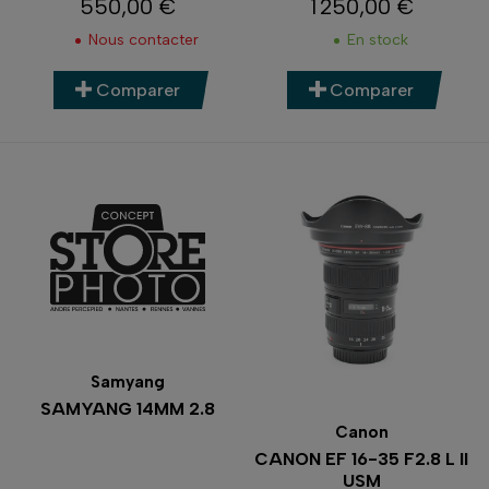
550,00 €
1 250,00 €
Prix
Prix
Nous contacter
En stock
Comparer
Comparer
Samyang
SAMYANG 14MM 2.8
Canon
CANON EF 16-35 F2.8 L II
USM