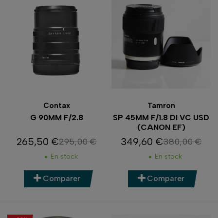
Contax
Tamron
G 90MM F/2.8
SP 45MM F/1.8 DI VC USD
(CANON EF)
265,50 €
349,60 €
295,00 €
380,00 €
Prix
Prix de base
Prix
Prix de base
En stock
En stock
Comparer
Comparer