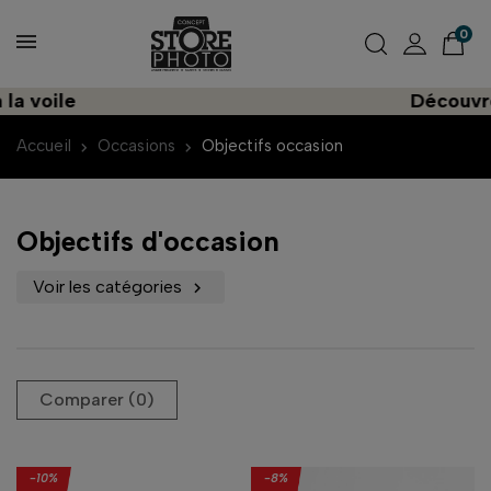
0
ile
Découvrez une
Accueil
Occasions
Objectifs occasion
Objectifs d'occasion
Voir les catégories

Comparer (
0
)‎
-10%
-8%