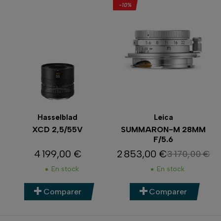
-10%
Hasselblad
Leica
XCD 2,5/55V
SUMMARON-M 28MM
F/5.6
4 199,00 €
2 853,00 €
3 170,00 €
Prix
Prix
Prix de base
En stock
En stock
Comparer
Comparer