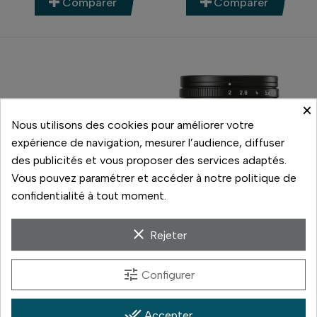
Comparer
Comparer
×
Nous utilisons des cookies pour améliorer votre
expérience de navigation, mesurer l’audience, diffuser
des publicités et vous proposer des services adaptés.
Vous pouvez paramétrer et accéder à notre politique de
confidentialité à tout moment.
Hasselblad
Leica
clear
Rejeter
XCD 4/21
APO-SUMMICRON-M 35
MM F/2 ASPH
tune
3 599,00 €
8 525,00 €
Configurer
Prix
Prix
En stock
Nous contacter
done_all
Accepter