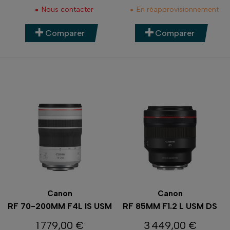
Nous contacter
En réapprovisionnement
Comparer
Comparer
Canon
Canon
RF 70-200MM F4L IS USM
RF 85MM F1.2 L USM DS
1 779,00 €
3 449,00 €