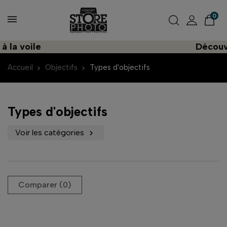
0
ile
Découvrez un
Accueil
Objectifs
Types d'objectifs
Types d'objectifs
Voir les catégories

Comparer (
0
)‎