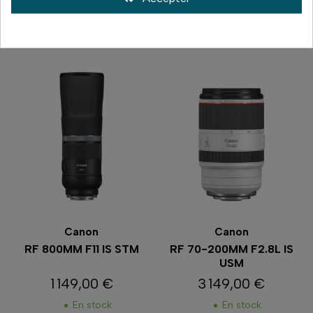
Comparer
Comparer
Canon
Canon
RF 800MM F11 IS STM
RF 70-200MM F2.8L IS
USM
1 149,00 €
3 149,00 €
Prix
Prix
En stock
En stock