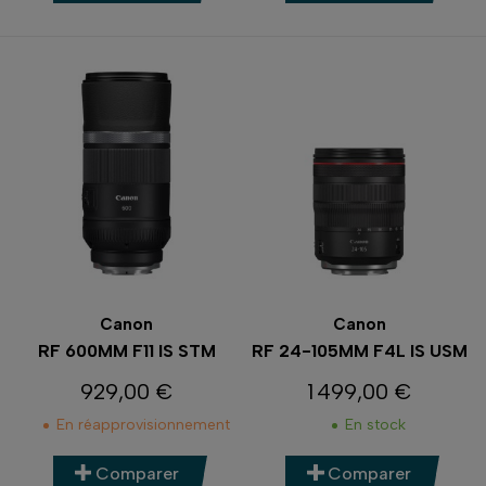
Canon
Canon
RF 600MM F11 IS STM
RF 24-105MM F4L IS USM
929,00 €
1 499,00 €
Prix
Prix
En réapprovisionnement
En stock
Comparer
Comparer