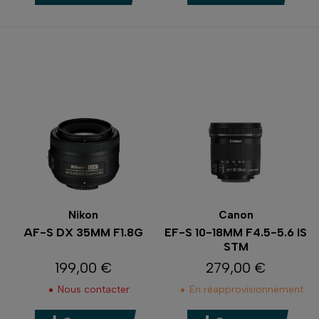
Nikon
Canon
AF-S DX 35MM F1.8G
EF-S 10-18MM F4.5-5.6 IS
STM
199,00 €
279,00 €
Prix
Prix
Nous contacter
En réapprovisionnement