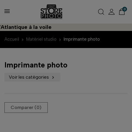
0
tlantique à la voile
Accueil
Matériel studio
Imprimante photo
Imprimante photo
Voir les catégories

Comparer (
0
)‎