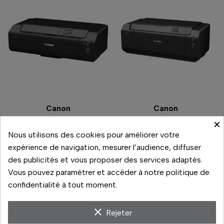
Canon
Canon
IMAGEPROGRAF PRO-
IMAGEPROGRAF PRO-
×
310
1100
Nous utilisons des cookies pour améliorer votre
849,00 €
1 399,00 €
expérience de navigation, mesurer l’audience, diffuser
Prix
Prix
des publicités et vous proposer des services adaptés.
En réapprovisionnement
En stock
Vous pouvez paramétrer et accéder à notre politique de
Comparer
Comparer
confidentialité à tout moment.
clear
Rejeter