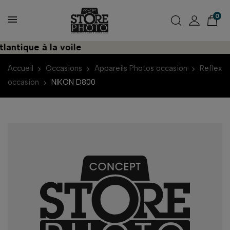
0
ntique à la voile
Accueil
Occasions
Appareils Photos occasion
Reflex
occasion
NIKON D800