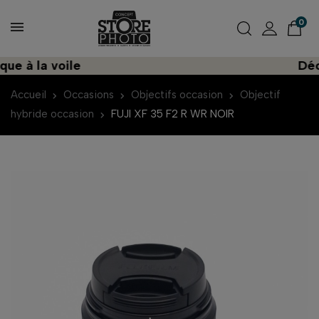
0
 à la voile
Décou
Accueil
Occasions
Objectifs occasion
Objectif
hybride occasion
FUJI XF 35 F2 R WR NOIR