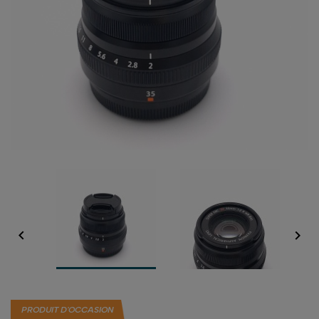


PRODUIT D'OCCASION