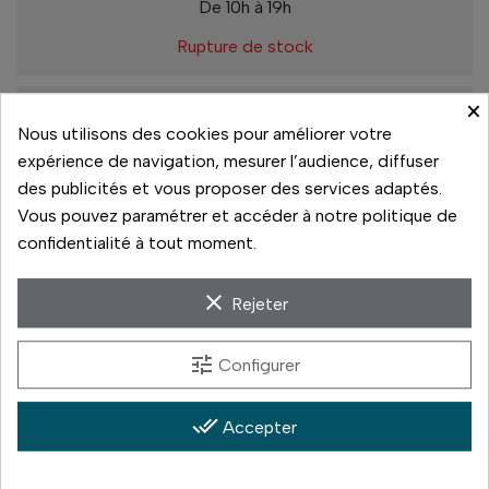
De 10h à 19h
Rupture de stock
×
Retrait magasin Vannes
Nous utilisons des cookies pour améliorer votre
De 10h à 13h
expérience de navigation, mesurer l’audience, diffuser
De 13h30 à 19h
des publicités et vous proposer des services adaptés.
Rupture de stock
Vous pouvez paramétrer et accéder à notre politique de
confidentialité à tout moment.
clear
Rejeter
Paiement sécurisé
14 jours pour changer d'avis
tune
Configurer
Livraison rapide
done_all
Accepter
Paiement 3x sans frais