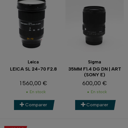
Leica
Sigma
LEICA SL 24-70 F2.8
35MM F1.4 DG DN | ART
(SONY E)
1 560,00 €
600,00 €
Prix
Prix
En stock
En stock
Comparer
Comparer