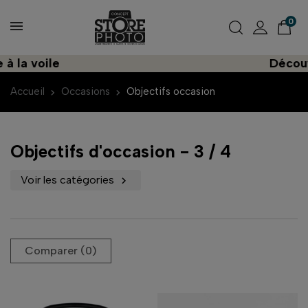
0
 voile
Découvrez 
Accueil
Occasions
Objectifs occasion
Objectifs d'occasion
- 3 / 4
Voir les catégories

Comparer (
0
)‎