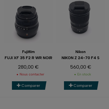
Fujifilm
Nikon
FUJI XF 35 F2 R WR NOIR
NIKON Z 24-70 F4 S
280,00 €
560,00 €
Prix
Prix
Nous contacter
En stock
Comparer
Comparer