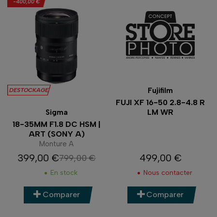
-400,00 €
Fujifilm
DESTOCKAGE
FUJI XF 16-50 2.8-4.8 R
LM WR
Sigma
18-35MM F1.8 DC HSM |
ART (SONY A)
Monture A
399,00 €
499,00 €
799,00 €
Prix
Prix de base
Prix
En stock
Nous contacter
Comparer
Comparer