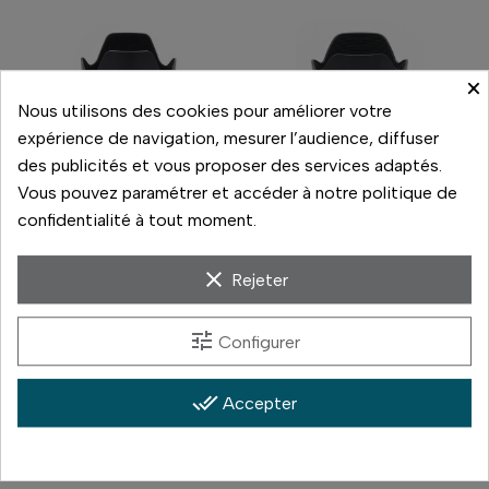
×
Nous utilisons des cookies pour améliorer votre
expérience de navigation, mesurer l’audience, diffuser
des publicités et vous proposer des services adaptés.
Vous pouvez paramétrer et accéder à notre politique de
confidentialité à tout moment.
Canon
Nikon
clear
Rejeter
CANON EF 35 1.4 II
NIKON Z 24-200
950,00 €
530,00 €
tune
Configurer
Prix
Prix
En stock
Nous contacter
done_all
Accepter
Comparer
Comparer