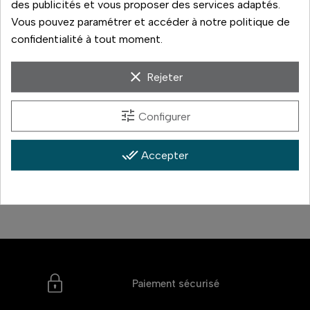
des publicités et vous proposer des services adaptés.
Vous pouvez paramétrer et accéder à notre politique de
confidentialité à tout moment.
Tamron
Tamron
clear
35-150mm F/2-2.8 Di
18-300mm F/3.5-6.3
Rejeter
III VXD
Di III-A VC VXD
tune
Configurer
1 699,00 €
599,00 €
Prix
Prix
En stock
En stock
done_all
Accepter
Comparer
Comparer
Paiement sécurisé