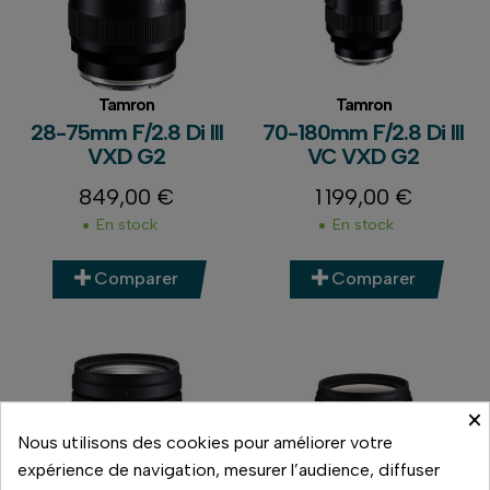
Tamron
Tamron
28-75mm F/2.8 Di III
70-180mm F/2.8 Di III
VXD G2
VC VXD G2
849,00 €
1 199,00 €
Prix
Prix
En stock
En stock
Comparer
Comparer
×
Nous utilisons des cookies pour améliorer votre
expérience de navigation, mesurer l’audience, diffuser