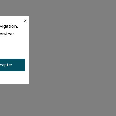
×
vigation,
ervices
cepter