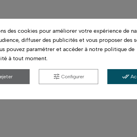
ons des cookies pour améliorer votre expérience de na
udience, diffuser des publicités et vous proposer des s
us pouvez paramétrer et accéder à notre politique de
lité à tout moment.
tune
done_all
ejeter
Configurer
Ac