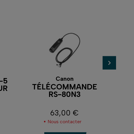
Canon
-5
TÉ
TÉLÉCOMMANDE
UR
RS-80N3
63,00 €
Prix
Nous contacter