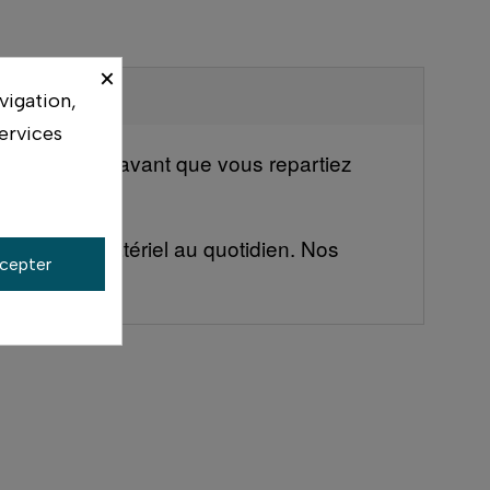
×
vigation,
ervices
votre boîtier avant que vous repartiez
ilisent ce matériel au quotidien. Nos
cepter