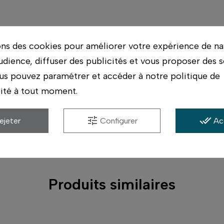
ons des cookies pour améliorer votre expérience de na
udience, diffuser des publicités et vous proposer des s
asins. On vérifie avec vous qu'il correspond bien à 
us pouvez paramétrer et accéder à notre politique de
lité à tout moment.
ériel possible, et conseil par des photographes qui ut
tune
done_all
ejeter
Configurer
Ac
s.
Produits similaires