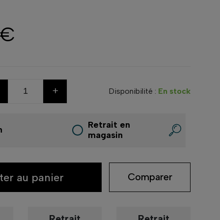
 €
+
Disponibilité :
En stock
Retrait en
n
magasin
ter au panier
Comparer
Retrait
Retrait