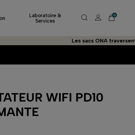
Laboratoire &
0
on
Services
Les sacs ONA traversent l'Atl
ATEUR WIFI PD10
IMANTE