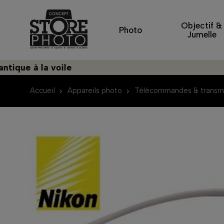
Objectif &
Photo
Jumelle
e à la voile
Déco
Accueil
Appareils photo
Télécommandes & transm