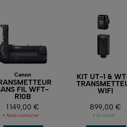
Canon
KIT UT-1 & WT
RANSMETTEUR
TRANSMETTE
SANS FIL WFT-
WIFI
R10B
1 149,00 €
899,00 €
Prix
Prix
Nous contacter
En stock