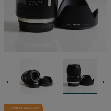


PRODUIT D'OCCASION