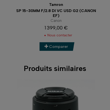
Tamron
CANON
SP 15-30MM F/2.8 DI VC USD G2 (CANON
SP 
EF)
Canon
1 399,00 €
Prix
Nous contacter
Comparer
Produits similaires