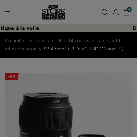
0
 à la voile
Découv
Accueil
Occasions
Objectifs occasion
Objectif
reflex occasion
SP 45mm F/1.8 Di VC USD (Canon EF)
-8%