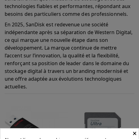
technologies fiables et performantes, répondant aux
besoins des particuliers comme des professionnels.
En 2025, SanDisk est redevenue une société
indépendante après sa séparation de Western Digital,
ce qui marque une nouvelle étape dans son
développement. La marque continue de mettre
l’accent sur l’innovation, la qualité et la flexibilité,
renforçant sa position de leader dans le domaine du
stockage digital à travers un branding modernisé et
une offre adaptée aux évolutions technologiques
actuelles.
×