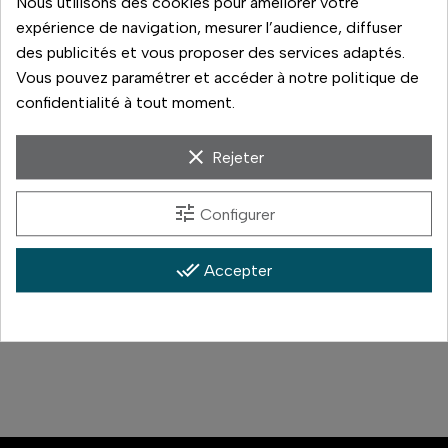
Nous utilisons des cookies pour améliorer votre
expérience de navigation, mesurer l’audience, diffuser
des publicités et vous proposer des services adaptés.
Vous pouvez paramétrer et accéder à notre politique de
confidentialité à tout moment.
Sandisk
Sandisk
CLÉ USB ULTRA 16 GO
CARTE SD ULTRA UHS-I
clear
Rejeter
USB 3.0
16,90 €
18,90 €
tune
Configurer
Prix
Prix
En stock
En stock
done_all
Accepter
Comparer
Comparer