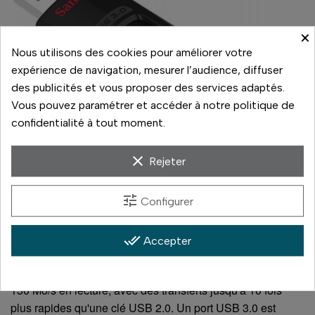
×
Nous utilisons des cookies pour améliorer votre
expérience de navigation, mesurer l’audience, diffuser
des publicités et vous proposer des services adaptés.
Vous pouvez paramétrer et accéder à notre politique de
confidentialité à tout moment.
clear
Rejeter
tune
Configurer
Clé USB à connecteur unique Type-A, interface USB 3.2
done_all
Accepter
Gen 1 (couramment appelée USB 3.0) et rétrocompatible
USB 2.0. La gamme Ultra USB 3.0 est annoncée jusqu'à
130 Mo/s en lecture, avec des transferts jusqu'à 10 fois
plus rapides qu'une clé USB 2.0. Un port USB 3.0 est