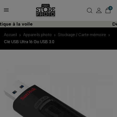
0
e à la voile
Décou
Accueil
Appareils photo
Stockage / Carte mémoire
Clé USB Ultra 16 Go USB 3.0