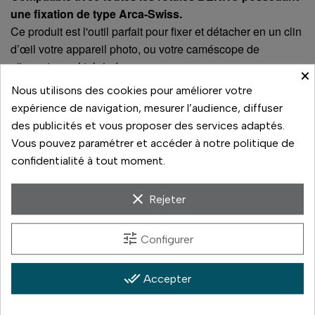
une fixation de type Arca-Swiss.
Ce produit est l'outil parfait pour fixer et détacher en un clin
d’œil votre appareil photo, ou votre caméscope de
n'importe quel trépied.
×
Nous utilisons des cookies pour améliorer votre
expérience de navigation, mesurer l’audience, diffuser
À voir aussi sur la boutique
des publicités et vous proposer des services adaptés.
Vous pouvez paramétrer et accéder à notre politique de
Dans le même rayon, à comparer en magasin :
confidentialité à tout moment.
Monopode Adventure MAD49C
(179 €)
clear
Rejeter
Monopode Adventure MAD38
(138 €)
Monopode SupaDupa MSD46
(159 €)
tune
Configurer
Plateau Rapide Universel PH09
(23 €)
done_all
Accepter