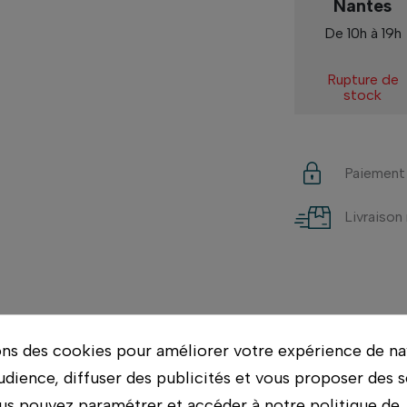
Nantes
De 10h à 19h
Rupture de
stock
Paiement
Livraison
ons des cookies pour améliorer votre expérience de na
udience, diffuser des publicités et vous proposer des s
e admissible de 100kg
us pouvez paramétrer et accéder à notre politique de