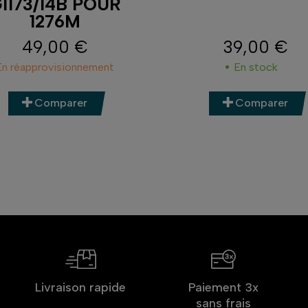
1173/14B POUR
1276M
49,00 €
39,00 €
Prix
Prix
En réapprovisionnement
En stock
Comparer
Comparer
Livraison rapide
Paiement 3x
sans frais