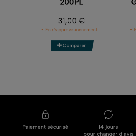
NT
200PL
G
100
31,00 €
Prix
r
En réapprovisionnement
Comparer
Paiement sécurisé
14 jours
pour changer d'avis