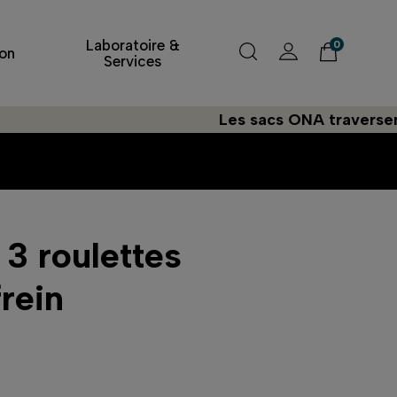
Laboratoire &
0
on
Services
Les sacs ONA traversent l'A
 3 roulettes
rein