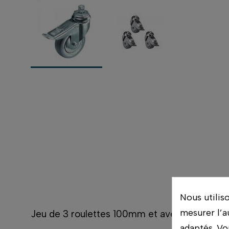
Nous utilis
mesurer l’a
Jeu de 3 roulettes 100mm et avec une charg
adaptés. Vo