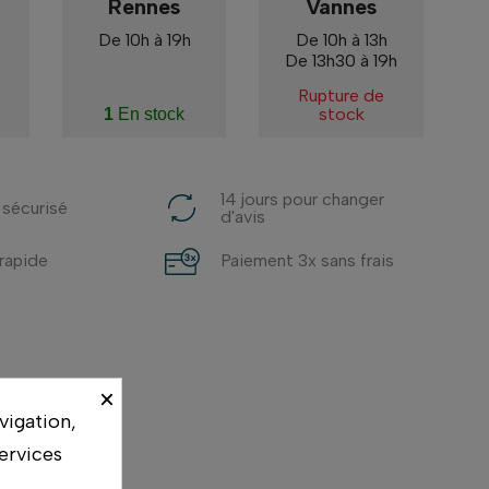
Rennes
Vannes
De 10h à 19h
De 10h à 13h
De 13h30 à 19h
Rupture de
stock
1
En stock
14 jours pour changer
 sécurisé
d'avis
 rapide
Paiement 3x sans frais
×
vigation,
ervices