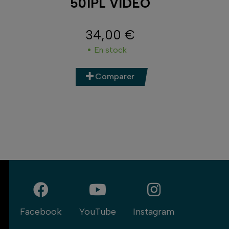
501PL VIDÉO
HE
34,00 €
Prix
En stock
Comparer
Facebook
YouTube
Instagram