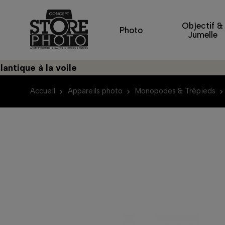
Objectif &
Photo
Jumelle
que à la voile
Déc
Accueil
Appareils photo
Monopodes & Trépieds