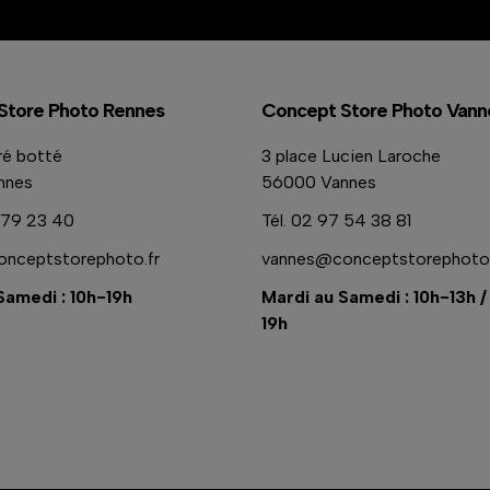
Store Photo Rennes
Concept Store Photo Vann
ré botté
3 place Lucien Laroche
nnes
56000 Vannes
79 23 40
Tél.
02 97 54 38 81
nceptstorephoto.fr
vannes@conceptstorephoto.
Samedi : 10h-19h
Mardi au Samedi : 10h-13h /
19h