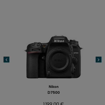
Nikon
D7500
R
1 199,00 €