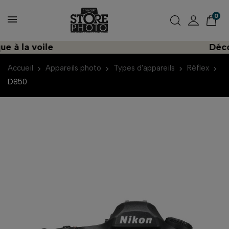
0
la voile
Découvre
Accueil
Appareils photo
Types d'appareils
Réflex
D850