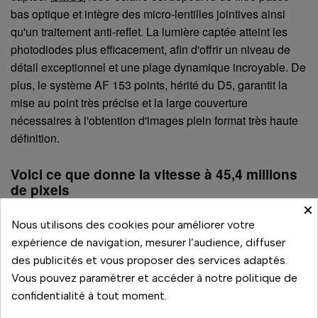
bas optique et intègre des micro-lentilles jointives ainsi
qu'un traitement anti-reflet. La lumière captée atteint les
photodiodes plus efficacement, afin d'offrir un niveau de
détail exceptionnel et une plage dynamique incroyable. De
plus, le système AF 153 points, hérité du D5, garantit la
mise au point très précise et la large couverture
nécessaires à l'obtention d'images plein format très haute
définition.
Voici ce que donne la vitesse à 45,4 millions
de pixels
×
Obtenez la reconnaissance avec la combinaison idéale
Nous utilisons des cookies pour améliorer votre
entre vitesse, détail et précision. Des cadences en rafale
expérience de navigation, mesurer l’audience, diffuser
pouvant aller jusqu'à 9 vps en haute définition. Un système
des publicités et vous proposer des services adaptés.
autofocus exceptionnel.
Vous pouvez paramétrer et accéder à notre politique de
Révélez ces secondes de la plus haute importance avec
confidentialité à tout moment.
cette combinaison parfaite entre puissance et endurance.