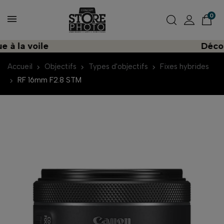
0
a voile
Découvrez
Accueil
Objectifs
Types d'objectifs
Fixes hybrides
RF 16mm F2.8 STM