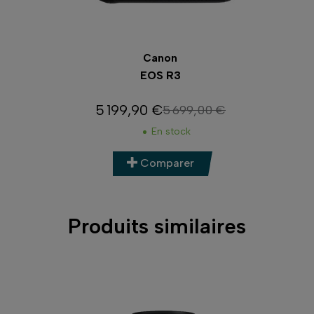
Canon
EOS R3
5 199,90 €
5 699,00 €
Prix
Prix de base
En stock
Comparer
Produits similaires