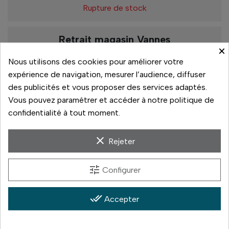
Rupture de stock
Retrait magasin Vannes
×
De 10h à 13h
Nous utilisons des cookies pour améliorer votre
De 13h30 à 19h
expérience de navigation, mesurer l’audience, diffuser
Rupture de stock
des publicités et vous proposer des services adaptés.
Vous pouvez paramétrer et accéder à notre politique de
confidentialité à tout moment.
Paiement sécurisé
clear
Rejeter
14 jours pour changer d'avis
tune
Configurer
Livraison rapide
done_all
Accepter
Paiement 3x sans frais