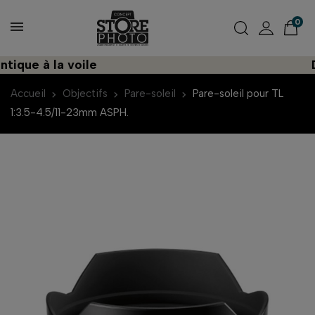
0
que à la voile
Dé
Accueil
Objectifs
Pare-soleil
Pare-soleil pour TL
1:3.5-4.5/11-23mm ASPH.