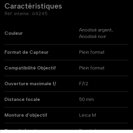
Caractéristiques
Réf. interne :
64245
Anodisé argent,
Couleur
Anodisé noir
Format de Capteur
Plein format
Compatibilité Objectif
Plein format
Ouverture maximale f/
F/1.2
Distance focale
50 mm
Monture d'objectif
Leica M
Type de focale
Focale fixe