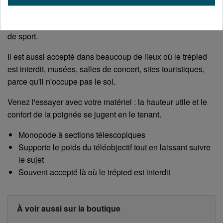
l'essentiel du tremblement, tout en laissant suivre un sujet
qui bouge. C'est pour ça qu'on le voit au bord des terrains
de sport.
Il est aussi accepté dans beaucoup de lieux où le trépied
est interdit, musées, salles de concert, sites touristiques,
parce qu'il n'occupe pas le sol.
Venez l'essayer avec votre matériel : la hauteur utile et le
confort de la poignée se jugent en le tenant.
Monopode à sections télescopiques
Supporte le poids du téléobjectif tout en laissant suivre
le sujet
Souvent accepté là où le trépied est interdit
À voir aussi sur la boutique