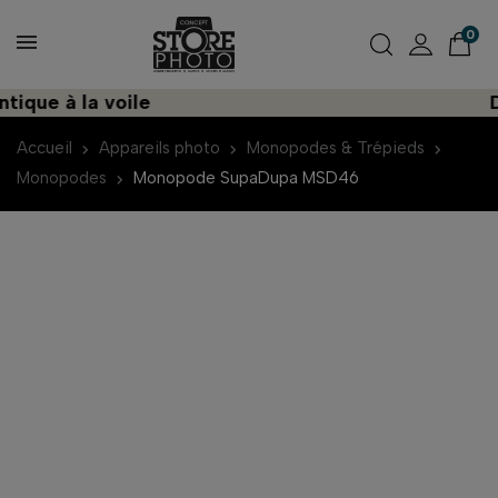
0
que à la voile
Déc
Accueil
Appareils photo
Monopodes & Trépieds
Monopodes
Monopode SupaDupa MSD46