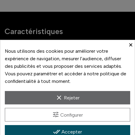
Caractéristiques
×
Hauteur maximum
183
Nous utilisons des cookies pour améliorer votre
expérience de navigation, mesurer l’audience, diffuser
Hauteur minimum
45.5
des publicités et vous proposer des services adaptés.
Vous pouvez paramétrer et accéder à notre politique de
confidentialité à tout moment.
Matériau
Aluminium, Carbone
clear
Rejeter
Un monopode pour le téléobjectif
tune
Configurer
Le monopode est le compromis entre la main levée et le
done_all
Accepter
trépied : il supporte le poids de l'objectif et supprime