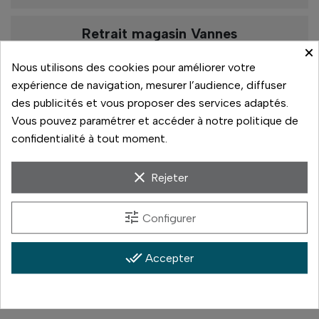
Retrait magasin Vannes
×
De 10h à 13h
Nous utilisons des cookies pour améliorer votre
De 13h30 à 19h
expérience de navigation, mesurer l’audience, diffuser
Rupture de stock
des publicités et vous proposer des services adaptés.
Vous pouvez paramétrer et accéder à notre politique de
confidentialité à tout moment.
Paiement sécurisé
clear
Rejeter
14 jours pour changer d'avis
tune
Configurer
Livraison rapide
done_all
Accepter
Paiement 3x sans frais