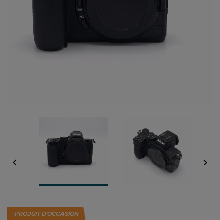


PRODUIT D'OCCASION