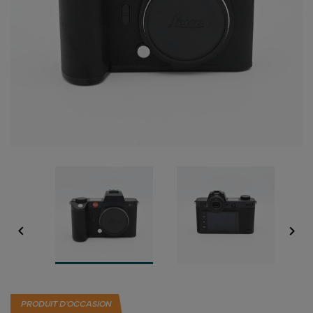


PRODUIT D'OCCASION