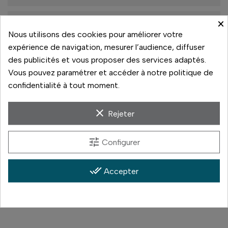
×
Retrait magasin Vannes
Nous utilisons des cookies pour améliorer votre
De 10h à 13h
expérience de navigation, mesurer l’audience, diffuser
De 13h30 à 19h
des publicités et vous proposer des services adaptés.
Rupture de stock
Vous pouvez paramétrer et accéder à notre politique de
confidentialité à tout moment.
clear
Rejeter
Paiement sécurisé
14 jours pour changer d'avis
tune
Configurer
Livraison rapide
done_all
Accepter
Paiement 3x sans frais