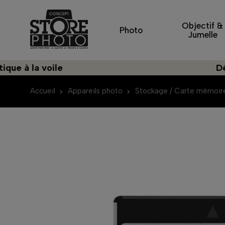
Objectif &
Photo
Jumelle
 la voile
Découvr
Accueil
Appareils photo
Stockage / Carte mémoir