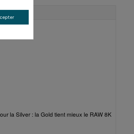
cepter
r la Silver : la Gold tient mieux le RAW 8K