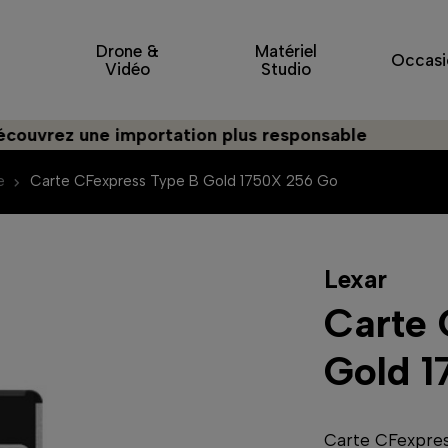
Drone &
Matériel
Occasi
Vidéo
Studio
ez une importation plus responsable
e
Carte CFexpress Type B Gold 1750X 256 Go
Lexar
Carte 
Gold 
Carte CFexpres