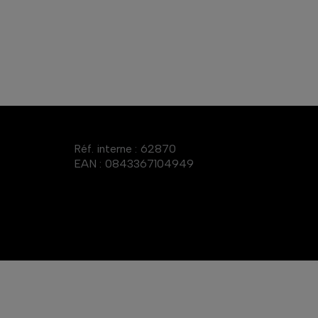
Réf. interne :
62870
EAN :
0843367104949