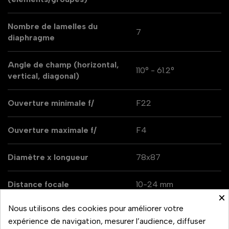
Nombre de lamelles du
7
diaphragme
Angle de champ (horizontal,
110° - 61.2°
vertical, diagonal)
Ouverture minimale f/
F22
Ouverture maximale f/
F4
Diamètre x longueur
78x87
Distance focale
10-24 mm
×
Nous utilisons des cookies pour améliorer votre
Monture d'objectif
Fujifilm X
expérience de navigation, mesurer l’audience, diffuser