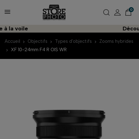
0
a voile
Découvrez
Accueil
Objectifs
Types d'objectifs
Zooms hybrides
XF 10-24mm F4 R OIS WR