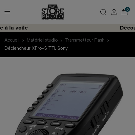
0
a voile
Découvrez
Accueil
Matériel studio
Transmetteur Flash
Déclencheur XPro-S TTL Sony