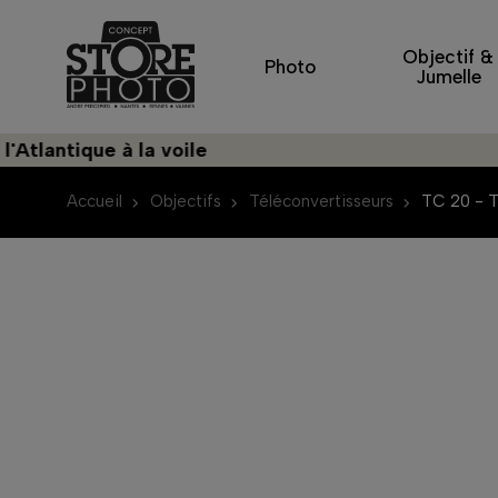
Objectif &
Photo
Jumelle
tique à la voile
Accueil
Objectifs
Téléconvertisseurs
TC 20 - T