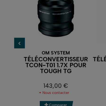
M
OM SYSTEM
SEUR
TÉLÉCONVERTISSEUR
TÉL
ON-
TCON-T01 1.7X POUR
OUGH
TOUGH TG
143,00 €
Prix
r
Nous contacter
Comparer