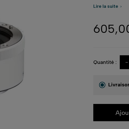
Lire la suite

605,0
-
Quantité :
Livraiso
Ajou