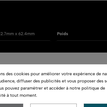
42.7mm x 62.4mm
Poids
ons des cookies pour améliorer votre expérience de na
udience, diffuser des publicités et vous proposer des s
rvées, offrant des performances exceptionnelles pour 
us pouvez paramétrer et accéder à notre politique de
 léger. La distance focale est augmentée de 2x avec 
lité à tout moment.