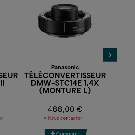
Panasonic
SEUR
TÉLÉCONVERTISSEUR
TÉLÉ
II
DMW-STC14E 1,4X
GF
(MONTURE L)
488,00 €
Prix
nt
Nous contacter
Comparer