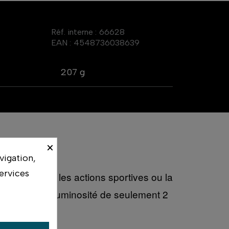
Réf. interne :
66628
EAN :
4548736038639
207 g
×
vigation,
ervices
photographier les actions sportives ou la
une perte de luminosité de seulement 2