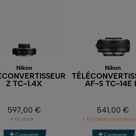
Nikon
Nikon
ÉCONVERTISSEUR
TÉLÉCONVERTIS
Z TC-1.4X
AF-S TC-14E I
597,00 €
541,00 €
Prix
Prix
En stock
En réapprovisionneme
Comparer
Comparer