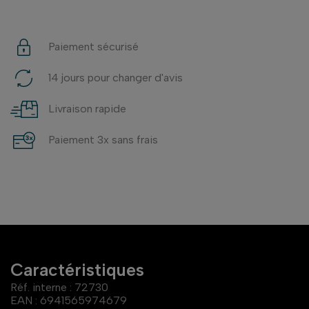
Paiement sécurisé
14 jours pour changer d'avis
Livraison rapide
Paiement 3x sans frais
Caractéristiques
Réf. interne :
72730
EAN :
6941565974679